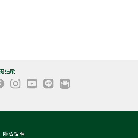
閱追蹤
隱私說明