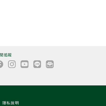
閱追蹤
隱私說明