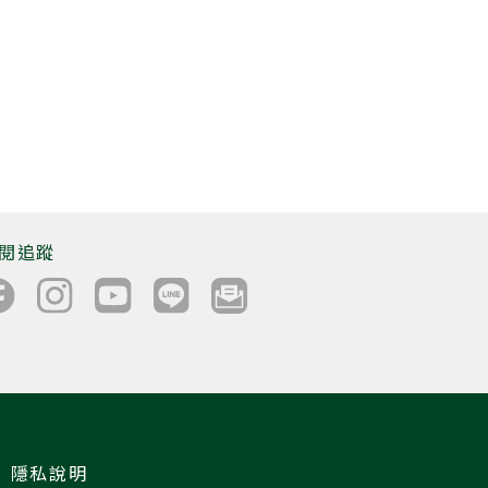
閱追蹤
隱私說明