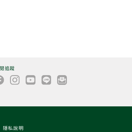
閱追蹤
隱私說明