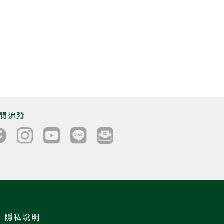
閱追蹤
隱私說明