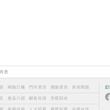
新消息
員
網路訂購
門市資訊
通路資訊
常見問題
訂
念
產品介紹
顧客見證
空瓶回收
服
客服信箱
人才招募
履歷投遞
品牌合作