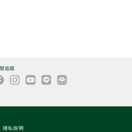
閱追蹤
隱私說明