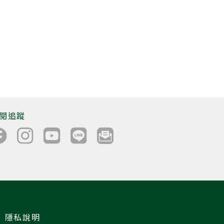
閱追蹤
隱私說明