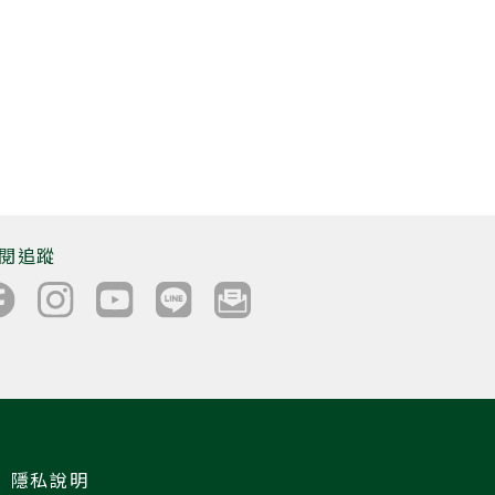
閱追蹤
隱私說明