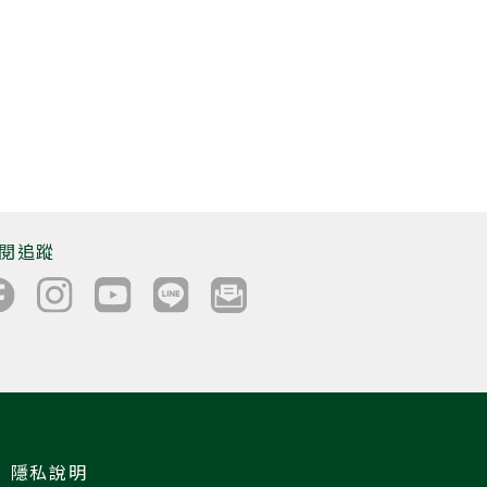
閱追蹤
隱私說明